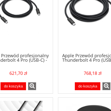
 Przewód profesjonalny
Apple Przewód profesj
derbolt 4 Pro (USB-C) -
Thunderbolt 4 Pro (USB-
1,8 m
m
621,70 zł
768,18 zł
do koszyka
do koszyka