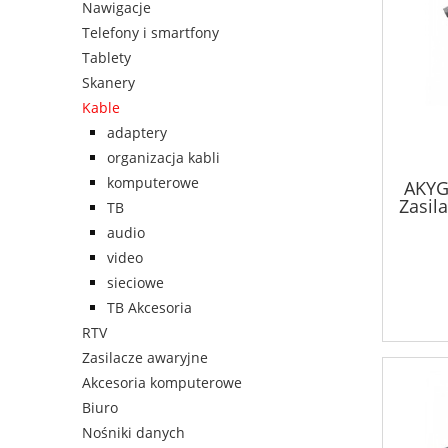
Nawigacje
Telefony i smartfony
Tablety
Skanery
Kable
adaptery
organizacja kabli
komputerowe
AKYG
Zasil
TB
30.45
audio
video
sieciowe
TB Akcesoria
RTV
Zasilacze awaryjne
Akcesoria komputerowe
Biuro
Nośniki danych