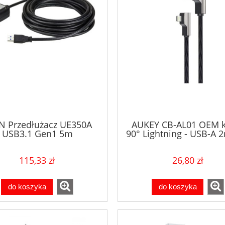
N Przedłużacz UE350A
AUKEY CB-AL01 OEM k
USB3.1 Gen1 5m
90° Lightning - USB-A 
Apple kątowy wtyki 90 
nylonowy oplot cza
115,33 zł
26,80 zł
do koszyka
do koszyka