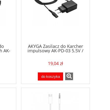
do
AKYGA Zasilacz do Karcher
h AK-
impulsowy AK-PD-03 5.5V /
 bez
600mA 3.3W wtyczka Karcher
19,04 zł
do koszyka