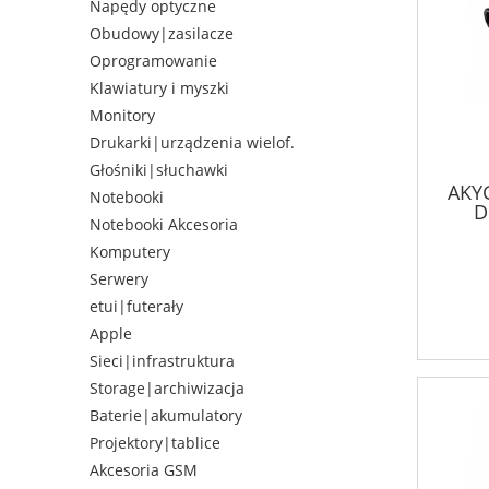
Napędy optyczne
Obudowy|zasilacze
Oprogramowanie
Klawiatury i myszki
Monitory
Drukarki|urządzenia wielof.
Głośniki|słuchawki
AKY
Notebooki
D
Notebooki Akcesoria
zasil
C / 
Komputery
Serwery
etui|futerały
Apple
Sieci|infrastruktura
Storage|archiwizacja
Baterie|akumulatory
Projektory|tablice
Akcesoria GSM