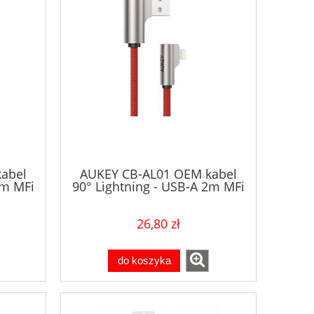
abel
AUKEY CB-AL01 OEM kabel
2m MFi
90° Lightning - USB-A 2m MFi
stopni
Apple kątowy wtyki 90 stopni
rny
nylonowy oplot czerwony
26,80 zł
do koszyka