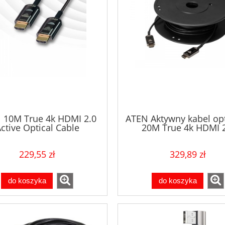
 10M True 4k HDMI 2.0
ATEN Aktywny kabel op
ctive Optical Cable
20M True 4k HDMI 2
229,55 zł
329,89 zł
do koszyka
do koszyka