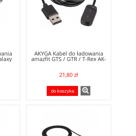
wania
AKYGA Kabel do ładowania
laxy
amazfit GTS / GTR / T-Rex AK-
ess
SW-02
21,80 zł
do koszyka