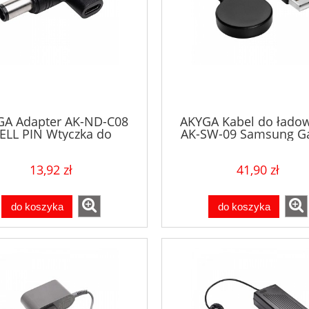
GA Adapter AK-ND-C08
AKYGA Kabel do łado
ELL PIN Wtyczka do
AK-SW-09 Samsung Ga
acza uniwersalnego USB-
Watch Active Wirel
7.4 X 5.0 MM + pin DELL
Charger 1m
13,92 zł
41,90 zł
do koszyka
do koszyka