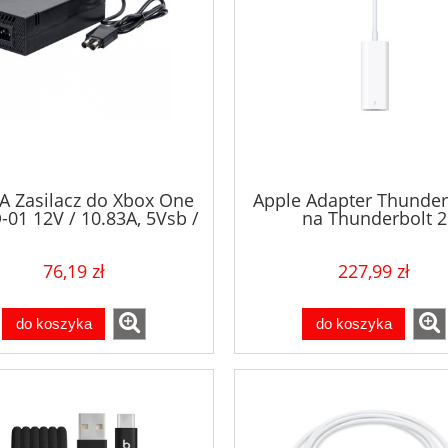
A Zasilacz do Xbox One
Apple Adapter Thunder
-01 12V / 10.83A, 5Vsb /
na Thunderbolt 2
1A/ 135W
76,19 zł
227,99 zł
do koszyka
do koszyka