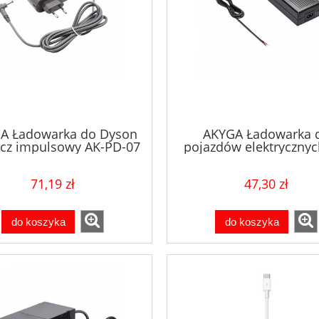
A Ładowarka do Dyson
AKYGA Ładowarka 
acz impulsowy AK-PD-07
pojazdów elektrycznyc
V / 1.1A 33.5W wtyczka
EV-08 29.4V / 2A 60W
Dyson V10 V11
końcówki 1m
71,19 zł
47,30 zł
do koszyka
do koszyka