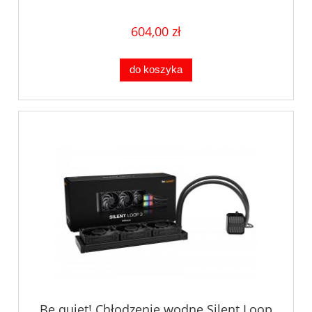
604,00 zł
do koszyka
Be quiet! Chłodzenie wodne Silent Loop