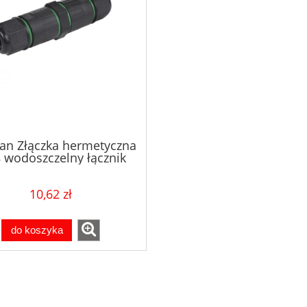
an Złączka hermetyczna
 wodoszczelny łącznik
ewodów elektrycznych
Maclean MCE587
10,62 zł
do koszyka