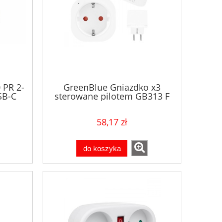
 PR 2-
GreenBlue Gniazdko x3
SB-C
sterowane pilotem GB313 F
58,17 zł
do koszyka