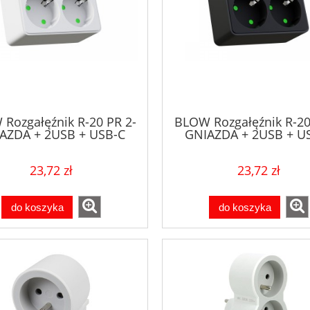
Rozgałęźnik R-20 PR 2-
BLOW Rozgałęźnik R-20
AZDA + 2USB + USB-C
GNIAZDA + 2USB + U
biały
czarny
23,72 zł
23,72 zł
do koszyka
do koszyka