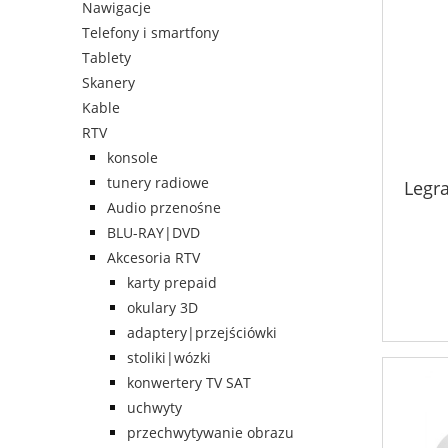
Nawigacje
Telefony i smartfony
Tablety
Skanery
Kable
RTV
konsole
tunery radiowe
Legr
Audio przenośne
BLU-RAY|DVD
Akcesoria RTV
karty prepaid
okulary 3D
adaptery|przejściówki
stoliki|wózki
konwertery TV SAT
uchwyty
przechwytywanie obrazu