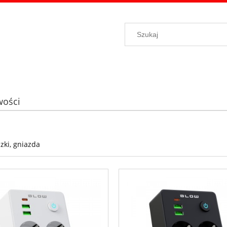
ości
czki, gniazda