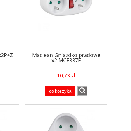
x2P+Z
Maclean Gniazdko prądowe
x2 MCE337E
10,73 zł
do koszyka