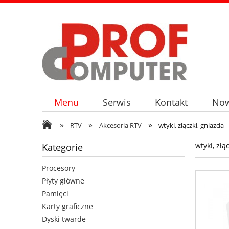
Menu
Serwis
Kontakt
Now
»
»
»
RTV
Akcesoria RTV
wtyki, złączki, gniazda
wtyki, złą
Kategorie
Procesory
Płyty główne
Pamięci
Karty graficzne
Dyski twarde