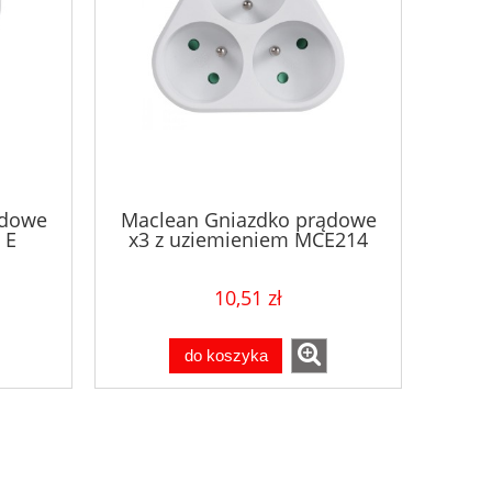
ądowe
Maclean Gniazdko prądowe
 E
x3 z uziemieniem MCE214
10,51 zł
do koszyka