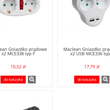
ean Gniazdko prądowe
Maclean Gniazdko pr
x2 MCE338 typ F
x2 USB MCE336 typ
10,52 zł
17,79 zł
do koszyka
do koszyka