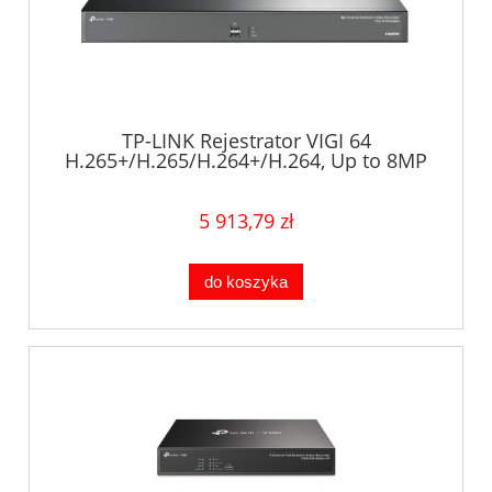
TP-LINK Rejestrator VIGI 64
H.265+/H.265/H.264+/H.264, Up to 8MP
resolution, RX/TX-320Mbps/320Mbps,
32MP Decoding Capability VIGI
NVR4064H
5 913,79 zł
do koszyka