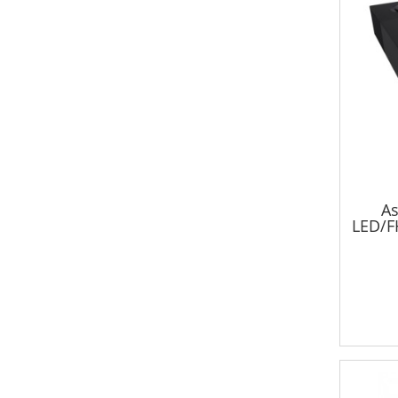
As
LED/F
232
outpu