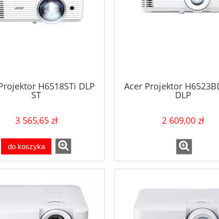
Projektor H6518STi DLP
Acer Projektor H6523
ST
DLP
3500AL/10000:1/2.95kg
FHD/3500AL/10000:1/
3 565,65 zł
2 609,00 zł
do koszyka