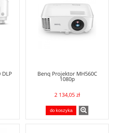
0 DLP
Benq Projektor MH560C
1080p
DMI
3800ANSI/15000:1/HDMI
2 134,05 zł
do koszyka