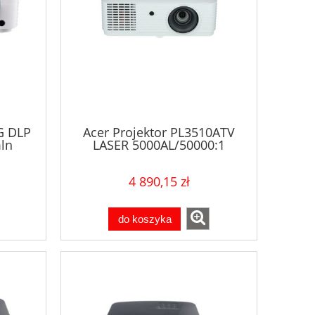
G DLP
Acer Projektor PL3510ATV
ln
LASER 5000AL/50000:1
4 890,15 zł
do koszyka