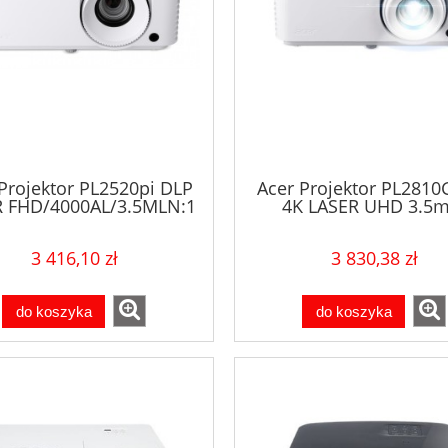
Projektor PL2520pi DLP
Acer Projektor PL2810
R FHD/4000AL/3.5MLN:1
4K LASER UHD 3.5m
2xHDMI
3 416,10 zł
3 830,38 zł
do koszyka
do koszyka