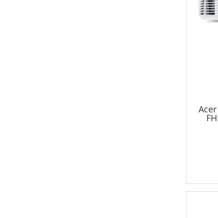
Acer
FH