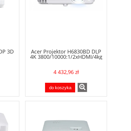
BDP 3D
Acer Projektor H6830BD DLP
4K 3800/10000:1/2xHDMI/4kg
2.8kg
4 432,96 zł
do koszyka