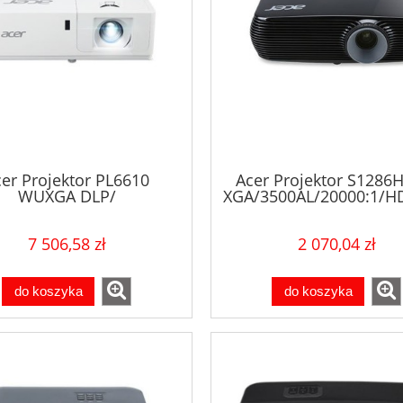
er Projektor PL6610
Acer Projektor S1286
WUXGA DLP/
XGA/3500AL/20000:1/HD
m/200000:1/Laser/HDMI
7 506,58 zł
2 070,04 zł
do koszyka
do koszyka