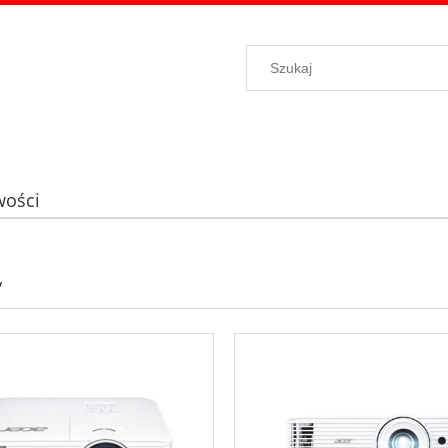
ości
y