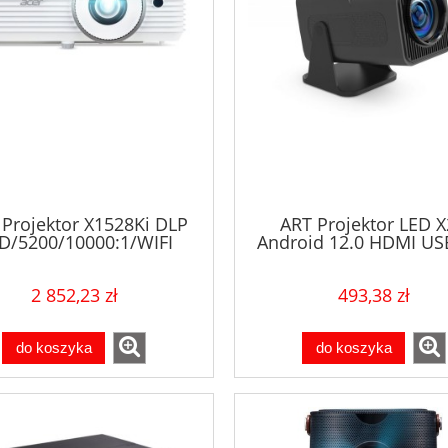
 Projektor X1528Ki DLP
ART Projektor LED 
D/5200/10000:1/WIFI
Android 12.0 HDMI USB
HD 1920x1080 300A
2 852,23 zł
493,38 zł
do koszyka
do koszyka