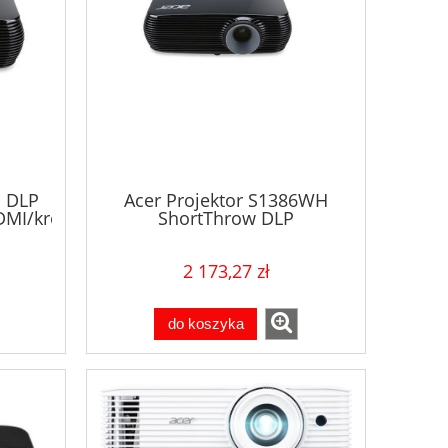
H DLP
Acer Projektor S1386WH
MI/krótkoogniskowy/2,7kg
ShortThrow DLP
WXGA/3600lm/20000/2,7kg/HDMI
2 173,27 zł
do koszyka