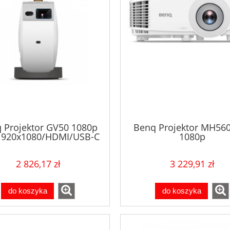
 Projektor GV50 1080p
Benq Projektor MH56
1920x1080/HDMI/USB-C
1080p
3500ANSI/20000:1/H
2 826,17 zł
3 229,91 zł
do koszyka
do koszyka