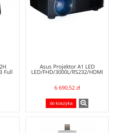
X2H
Asus Projektor A1 LED
 Full
LED/FHD/3000L/RS232/HDMI
nsi
6 690,52 zł
do koszyka