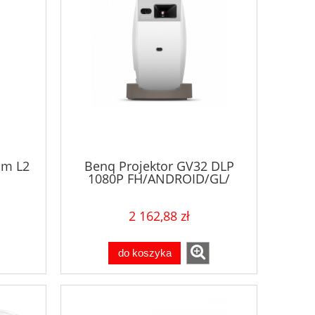
am L2
Benq Projektor GV32 DLP
1080P FH/ANDROID/GL/
I/USB-
USB-A
2 162,88 zł
do koszyka