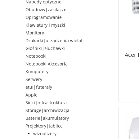
Napędy optyczne
Obudowy|zasilacze
Oprogramowanie
Klawiatury i myszki
Monitory
Drukarki|urządzenia wielof.
Głośniki|słuchawki
Acer 
Notebooki
Notebooki Akcesoria
FHD/
Komputery
Serwery
etui|futerały
Apple
Sieci|infrastruktura
Storage|archiwizacja
Baterie|akumulatory
Projektory|tablice
wizualizery