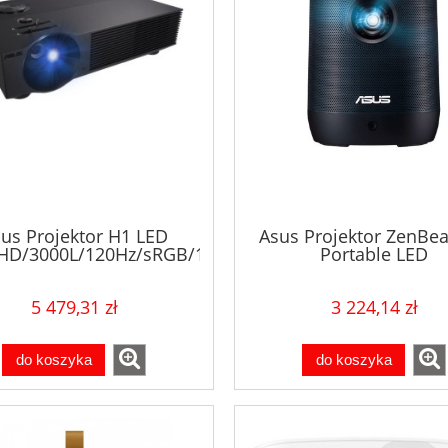
us Projektor H1 LED
Asus Projektor ZenBe
HD/3000L/120Hz/sRGB/10W
Portable LED
speaker/HDMI/RS-
960L/1080p/400:1/HDM
/RJ45/Full HD@120Hz
C/DP/10Watt speaker/
5 479,31 zł
3 224,14 zł
t on PS5 & Xbox Series
X/S
do koszyka
do koszyka